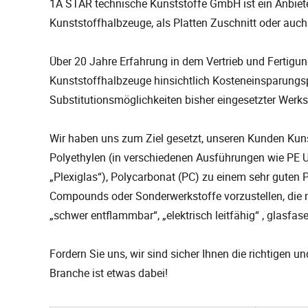
1A STAR technische Kunststoffe GmbH ist ein Anbiete
Kunststoffhalbzeuge, als Platten Zuschnitt oder auch a
Über 20 Jahre Erfahrung in dem Vertrieb und Fertig
Kunststoffhalbzeuge hinsichtlich Kosteneinsparungs
Substitutionsmöglichkeiten bisher eingesetzter Werks
Wir haben uns zum Ziel gesetzt, unseren Kunden Kuns
Polyethylen (in verschiedenen Ausführungen wie PE
„Plexiglas“), Polycarbonat (PC) zu einem sehr guten 
Compounds oder Sonderwerkstoffe vorzustellen, die mi
„schwer entflammbar“, „elektrisch leitfähig“ , glasfas
Fordern Sie uns, wir sind sicher Ihnen die richtigen 
Branche ist etwas dabei!