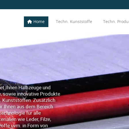
Home
Techn. Kunststoffe
Techn. Produ
et Ihnen Halbzeuge und
le, sowie innovative Produkte
. Kunststoffen. Zusätzlich
r Ihnen aus dem Bereich
technologie für alle
rialien wie Leder, Filze,
offe uvm. in Form von