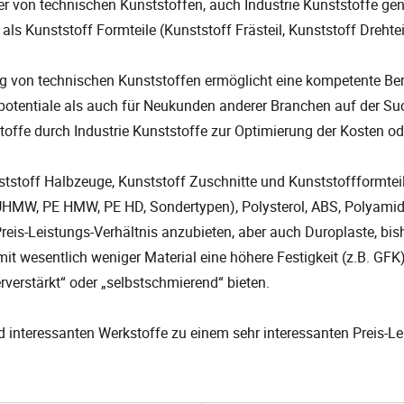
r von technischen Kunststoffen, auch Industrie Kunststoffe gen
ls Kunststoff Formteile (Kunststoff Frästeil, Kunststoff Drehtei
ung von technischen Kunststoffen ermöglicht eine kompetente B
potentiale als auch für Neukunden anderer Branchen auf der S
toffe durch Industrie Kunststoffe zur Optimierung der Kosten o
tstoff Halbzeuge, Kunststoff Zuschnitte und Kunststoffformtei
 UHMW, PE HMW, PE HD, Sondertypen), Polysterol, ABS, Polyami
Preis-Leistungs-Verhältnis anzubieten, aber auch Duroplaste, b
t wesentlich weniger Material eine höhere Festigkeit (z.B. GFK
erverstärkt“ oder „selbstschmierend“ bieten.
und interessanten Werkstoffe zu einem sehr interessanten Preis-L