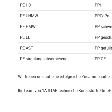
PE HD
PPH
PE UHMW
PPCoPo
PE HMW
PP schwe
PE EL
PP gesch
PE AST
PP gefüllt
PE strahlungsabsorbierend
PP GF
Wir freuen uns auf eine erfolgreiche Zusammenarbeit
Ihr Team von 1A STAR technische Kunststoffe GmbH