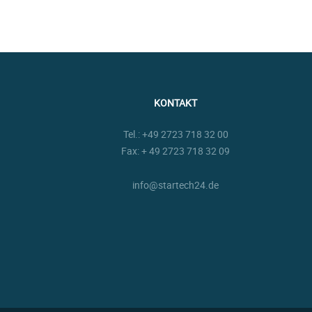
KONTAKT
Tel.:
+49 2723 718 32 00
Fax: + 49 2723 718 32 09
info@startech24.de