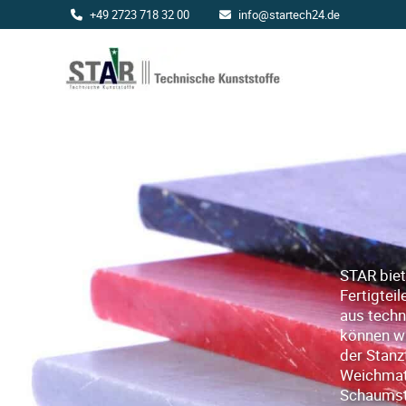
+49 2723 718 32 00
info@startech24.de
Startech24
STAR biet
Fertigtei
aus techn
können wi
der Stanz
Weichmate
Schaumst