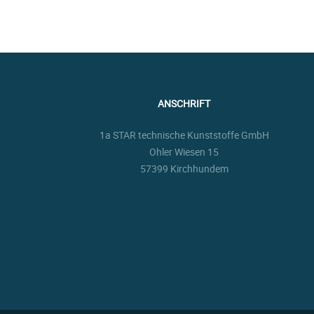
ANSCHRIFT
1a STAR technische Kunststoffe GmbH
Ohler Wiesen 15
57399 Kirchhundem