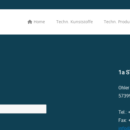
Home
Techn. Kunststoffe
Techn. Produ
1a S
Ohler
5739
Tel.:
Fax: 
info@