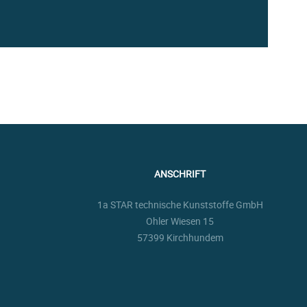
ANSCHRIFT
1a STAR technische Kunststoffe GmbH
Ohler Wiesen 15
57399 Kirchhundem