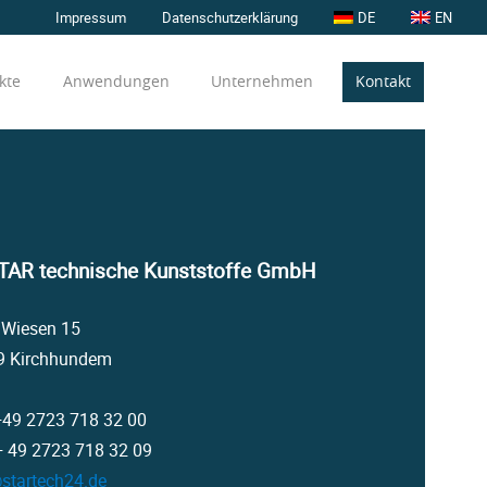
Impressum
Datenschutzerklärung
DE
EN
kte
Anwendungen
Unternehmen
Kontakt
TAR technische Kunststoffe GmbH
 Wiesen 15
9 Kirchhundem
 +49 2723 718 32 00
+ 49 2723 718 32 09
startech24.de