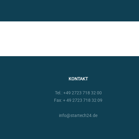
KONTAKT
Tel.:
+49 2723 718 32 00
Fax: + 49 2723 718 32 09
info@startech24.de