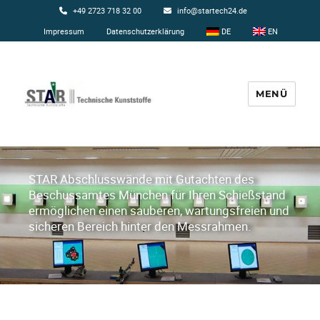
+49 2723 718 32 00
info@startech24.de
Impressum
Datenschutzerklärung
DE
EN
MENÜ
Startech24
STAR Abschlusswände mit Gutachten des
Beschussamtes München für Ihren Schießstand
ermöglichen einen sauberen, wartungsfreien und
sicheren Bereich hinter den Messrahmen.