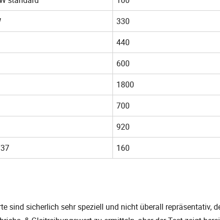
W
330
440
600
1800
700
920
T37
160
e sind sicherlich sehr speziell und nicht überall repräsentativ, d