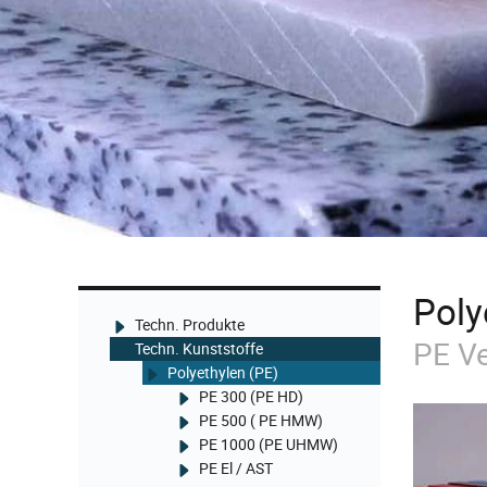
Poly
Techn. Produkte
PE Ve
Techn. Kunststoffe
Polyethylen (PE)
PE 300 (PE HD)
PE 500 ( PE HMW)
PE 1000 (PE UHMW)
PE El / AST