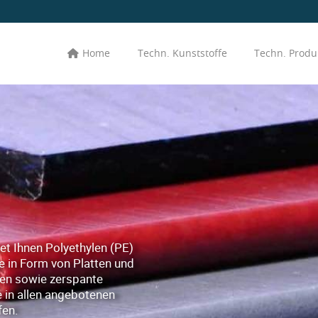
Home
Techn. Kunststoffe
Techn. Produ
et Ihnen Polyethylen (PE)
 in Form von Platten und
en sowie zerspante
le in allen angebotenen
fen.