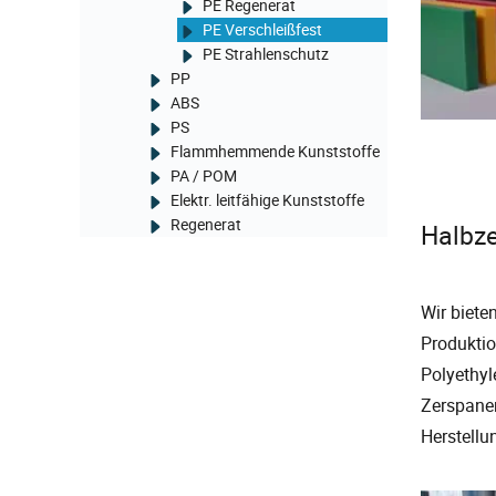
PE Regenerat
PE Verschleißfest
PE Strahlenschutz
PP
ABS
PS
Flammhemmende Kunststoffe
PA / POM
Elektr. leitfähige Kunststoffe
Regenerat
Halbze
Wir biete
Produktio
Polyethyl
Zerspanen
Herstellu