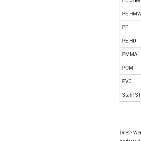
PE HM
PP
PE HD
PMMA
POM
PVC
Stahl S
Diese Wert