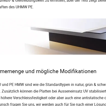
riebs- & Gleitreibungswert zu ermitteln, aber der Test zeigt bere
aften des UHMW PE.
memenge und mögliche Modifikationen
nd PE HMW sind wie die Standardtypen in natur, grün & schwa
. Zusätzlich können die Platten bei Ausseneinsatz UV stabilisiert
höhere Verschleissfestigkeit oder aber auch eine antistatische od
nsch fragen Sie uns, wir werden auch für Sie nach einer Lösun