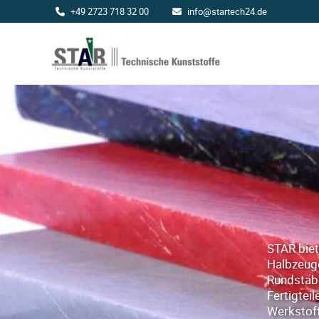
+49 2723 718 32 00
info@startech24.de
Startech24
STAR biet
Halbzeuge
Rundstäb
Fertigtei
Werkstof