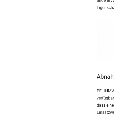
anderer Ab
Eigensch
Abnah
PE UHMW u
verfügbar
dass eine 
Einsatzwu