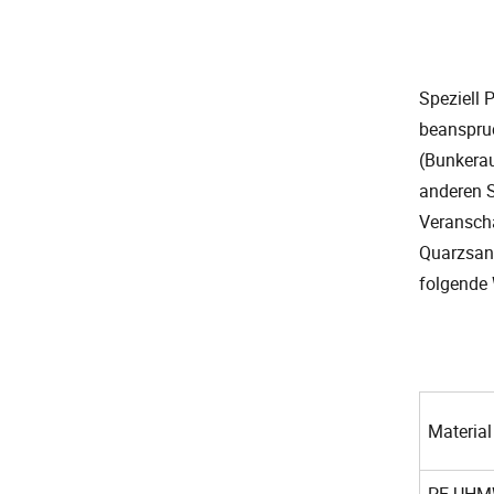
Speziell 
beanspruc
(Bunkerau
anderen S
Veranscha
Quarzsand
folgende 
Material
PE UHM